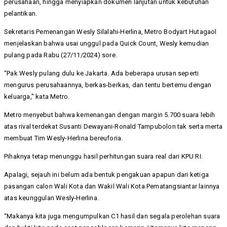
perusahaan, hingga menyiapkan dokumen lanjutan untuk kebutuhan
pelantikan.
Sekretaris Pemenangan Wesly Silalahi-Herlina, Metro Bodyart Hutagaol
menjelaskan bahwa usai unggul pada Quick Count, Wesly kemudian
pulang pada Rabu (27/11/2024) sore.
“Pak Wesly pulang dulu ke Jakarta. Ada beberapa urusan seperti
mengurus perusahaannya, berkas-berkas, dan tentu bertemu dengan
keluarga,” kata Metro.
Metro menyebut bahwa kemenangan dengan margin 5.700 suara lebih
atas rival terdekat Susanti Dewayani-Ronald Tampubolon tak serta merta
membuat Tim Wesly-Herlina bereuforia.
Pihaknya tetap menunggu hasil perhitungan suara real dari KPU RI.
Apalagi, sejauh ini belum ada bentuk pengakuan apapun dari ketiga
pasangan calon Wali Kota dan Wakil Wali Kota Pematangsiantar lainnya
atas keunggulan Wesly-Herlina.
“Makanya kita juga mengumpulkan C1 hasil dan segala perolehan suara