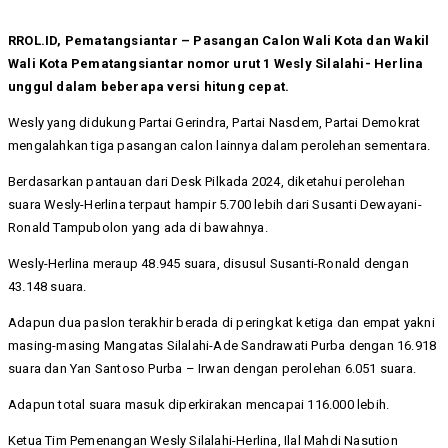
RROL.ID, Pematangsiantar – Pasangan Calon Wali Kota dan Wakil
Wali Kota Pematangsiantar nomor urut 1 Wesly Silalahi- Herlina
unggul dalam beberapa versi hitung cepat.
Wesly yang didukung Partai Gerindra, Partai Nasdem, Partai Demokrat
mengalahkan tiga pasangan calon lainnya dalam perolehan sementara.
Berdasarkan pantauan dari Desk Pilkada 2024, diketahui perolehan
suara Wesly-Herlina terpaut hampir 5.700 lebih dari Susanti Dewayani-
Ronald Tampubolon yang ada di bawahnya.
Wesly-Herlina meraup 48.945 suara, disusul Susanti-Ronald dengan
43.148 suara.
Adapun dua paslon terakhir berada di peringkat ketiga dan empat yakni
masing-masing Mangatas Silalahi-Ade Sandrawati Purba dengan 16.918
suara dan Yan Santoso Purba – Irwan dengan perolehan 6.051 suara.
Adapun total suara masuk diperkirakan mencapai 116.000 lebih.
Ketua Tim Pemenangan Wesly Silalahi-Herlina, Ilal Mahdi Nasution