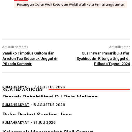
Tags
Pasangan Calon Wali Kota dan Wakil Wali Kota Pematangsiantar
Artikulli paraprak
Artikulli tjetër
Vandiko Timotius Gultom dan
Gus Irawan Pasaribu-Jafar
Ariston Tua Sidauruk Unggul di
Syahbuddin Ritonga Unggul di
Pilkada Samosir
Pilkada Tapsel 2024
RUMAHRAKYAT
-
7 AGUSTUS 2026
RELATED ARTICLES
Proyek Rehabilitasi D.I Raja Maligas
Diduga Asal Jadi
RUMAHRAKYAT
-
5 AGUSTUS 2026
Ruko Prabot Sumber Jaya
Perdagangan Terbakar
RUMAHRAKYAT
-
31 JULI 2026