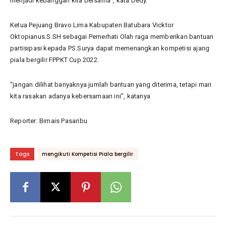
menjadi kebanggan kita bersama”, kata Dedy.
Ketua Pejuang Bravo Lima Kabupaten Batubara Vicktor
Oktopianus.S.SH sebagai Pemerhati Olah raga memberikan bantuan
partisipasi kepada PS.Surya dapat memenangkan kompetisi ajang
piala bergilir FPPKT Cup 2022.
“jangan dilihat banyaknya jumlah bantuan yang diterima, tetapi mari
kita rasakan adanya kebersamaan ini”, katanya
Reporter: Bimais Pasaribu
Tags
mengikuti Kompetisi Piala bergilir