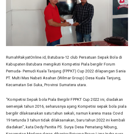
RumahRakyatOnline.id, Batubara-12 club Persatuan Sepak Bola di
Kabupaten Batubara mengikuti Kompetisi Piala bergilir Forum
Pemuda- Pemudi Kuala Tanjung (FPPKT) Cup 2022 dilapangan Sania
PT. Multi Mas Nabati Asahan (Wilmar Group) Desa Kuala Tanjung,
Kecamatan Sei Suka, Provinsi Sumatera utara.
“Kompetisi Sepak bola Piala Bergilir FPPKT Cup 2022 ini, diadakan
semenjak tahun 2016, seharusnya ajang Kompetisi sepak bola piala
bergilir dilaksanakan satu tahun sekali, namun karena masa Covid
19 tertunda 3 tahun tidak dilaksanakan, baru tahun 2022 ini kembali
diadakan”, kata Dedy Panitia PS. Surya Desa Pematang Nibung,
Kecamatan Medang deras dikantor Pejuang Bravo Lima Indra pura,