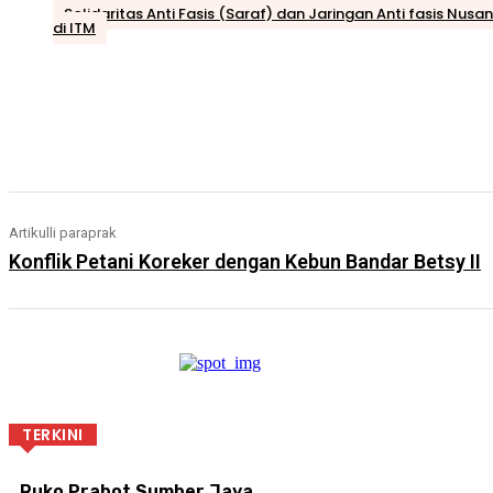
Solidaritas Anti Fasis (Saraf) dan Jaringan Anti fasis Nusa
di ITM
Bagikan
Artikulli paraprak
Konflik Petani Koreker dengan Kebun Bandar Betsy II
TERKINI
Ruko Prabot Sumber Jaya