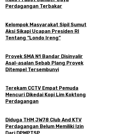
Perdagangan Terbakar
Kelompok Masyarakat Sipil Sumut
Aksi Sikapi Ucapan Presiden RI
Tentang “Londo Ireng”
Proyek SMA N1 Bandar Disinyalir
Asal-asalan Sebab Plang Proyek
Ditempel Tersembunyi
Terekam CCTV Empat Pemuda
Mencuri Dikedai Kopi Lim Koktong
Perdagangan
Diduga THM JW78 Club And KTV
Perdagangan Belum Memiliki Izin
Dari DPMPTSP