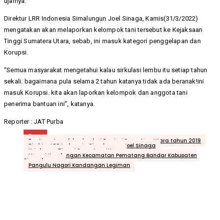
ujarnya.
Direktur LRR Indonesia Simalungun Joel Sinaga, Kamis(31/3/2022)
mengatakan akan melaporkan kelompok tani tersebut ke Kejaksaan
Tinggi Sumatera Utara, sebab, ini masuk kategori penggelapan dan
Korupsi.
“Semua masyarakat mengetahui kalau sirkulasi lembu itu setiap tahun
sekali. bagaimana pula selama 2 tahun katanya tidak ada beranak!ini
masuk Korupsi. kita akan laporkan kelompok dan anggota tani
penerima bantuan ini”, katanya.
Reporter : JAT Purba
Tags
Bantuan ternak lembu dari Provinsi Sumatera Utara tahun 2019
Direktur LRR Indonesia Simalungun Joel Sinaga
Kejaksaan Tinggi Sumatera Utara
Nagori Kandangan Kecamatan Pematang Bandar Kabupaten
Siamalungun
Pangulu Nagori Kandangan Legiman