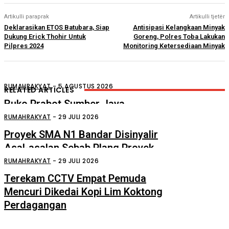
Artikulli paraprak
Artikulli tjetër
Deklarasikan ETOS Batubara, Siap
Antisipasi Kelangkaan Minyak
Dukung Erick Thohir Untuk
Goreng, Polres Toba Lakukan
Pilpres 2024
Monitoring Ketersediaan Minyak
RUMAHRAKYAT
-
5 AGUSTUS 2026
RELATED ARTICLES
Ruko Prabot Sumber Jaya
Perdagangan Terbakar
RUMAHRAKYAT
-
29 JULI 2026
Proyek SMA N1 Bandar Disinyalir
Asal-asalan Sebab Plang Proyek
Ditempel Tersembunyi
RUMAHRAKYAT
-
29 JULI 2026
Terekam CCTV Empat Pemuda
Mencuri Dikedai Kopi Lim Koktong
Perdagangan