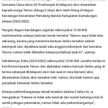
Sumatera Utara tahun 2019 sebanyak 8 (delapan) ekor diserahkan
kepada warga Temon diduga 2 (dua) ekor telah hilang di Nagori
Kandangan Kecamatan Pematang Bandar Kabupaten Siamalungun.
Selasa (29/3/2022).
Pangulu Nagori Kandangan Legiman sekira pukul 13.00 Wib
membenarkan adanya bantuan ternak tersebut “Namun saya tidak tahu
sekarang, karena yang menerima bantuan lembu tersebut adalah
kelompok tani, dipelihara salah satu anggota kelompok tani bernama
Temon, namun tidak diketahui berapa jumlahnya saat ini”, ujarnya.
Sebelumnya, Rabu (30/3/2022) sekira pukul 10.00 Wib Jurnalis media ini
konfirmasi kepada Temon dan dijelaskan bahwa bantuan lembu yang di
terima sebanyak 8(delapan) ekor dan saat ini sisa 6(enam) ekor,
dikarenakan 2(dua) ekor tersebut mati. namun, dia tidak merinci apa
penyebab kematian lembu tersebut.
Ditanya perkembangannya ternak tersebut selama 2 tahun ini, ia
mengatakan “Selama ini tidak ada beranak dan sudah beberapa kali di
suntik petugas peternakan, namun tidak ada perkembangannya”,