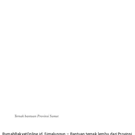
Ternak bantuan Provinsi Sumut
RumahRakyatOnline.id, Simalungun – Bantuan ternak lembu dari Provinsi