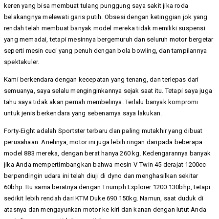
keren yang bisa membuat tulang punggung saya sakit jika roda
belakangnya melewati garis putih. Obsesi dengan ketinggian jok yang
rendah telah membuat banyak model mereka tidak memiliki suspensi
yang memadai, tetapi mesinnya bergemuruh dan seluruh motor bergetar
seperti mesin cuci yang penuh dengan bola bowling, dan tampilannya
spektakuler.
Kami berkendara dengan kecepatan yang tenang, dan terlepas dari
semuanya, saya selalu menginginkannya sejak saat itu. Tetapi saya juga
tahu saya tidak akan pernah membelinya. Terlalu banyak kompromi
untuk jenis berkendara yang sebenarnya saya lakukan.
Forty-Eight adalah Sportster terbaru dan paling mutakhir yang dibuat
perusahaan. Anehnya, motor ini juga lebih ringan daripada beberapa
model 883 mereka, dengan berat hanya 260 kg. Kedengarannya banyak
jika Anda mempertimbangkan bahwa mesin V-Twin 45 derajat 1200cc
berpendingin udara ini telah diuji di dyno dan menghasilkan sekitar
60bhp. Itu sama beratnya dengan Triumph Explorer 1200 130bhp, tetapi
sedikit lebih rendah dari KTM Duke 690 150kg. Namun, saat duduk di
atasnya dan mengayunkan motor ke kiri dan kanan dengan lutut Anda