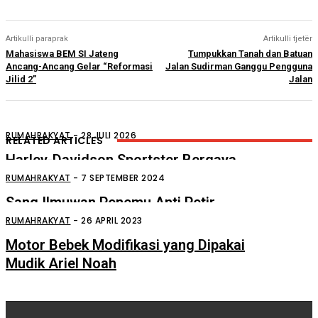
Artikulli paraprak
Artikulli tjetër
Mahasiswa BEM SI Jateng
Tumpukkan Tanah dan Batuan
Ancang-Ancang Gelar “Reformasi
Jalan Sudirman Ganggu Pengguna
Jilid 2”
Jalan
RUMAHRAKYAT
-
28 JULI 2026
RELATED ARTICLES
Harley-Davidson Sportster Bergaya
Lawas
RUMAHRAKYAT
-
7 SEPTEMBER 2024
Sang Ilmuwan Penemu Anti Petir
Benjamin Franklin
RUMAHRAKYAT
-
26 APRIL 2023
Motor Bebek Modifikasi yang Dipakai
Mudik Ariel Noah