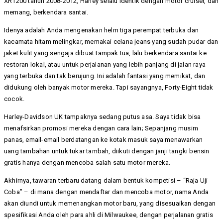
XR1200 tahun 2008-2012, Harley selalu identik dengan motor cruiser, dan
memang, berkendara santai.
Idenya adalah Anda mengenakan helm tiga perempat terbuka dan
kacamata hitam melingkar, memakai celana jeans yang sudah pudar dan
jaket kulit yang sengaja dibuat tampak tua, lalu berkendara santai ke
restoran lokal, atau untuk perjalanan yang lebih panjang di jalan raya
yang terbuka dan tak berujung. Ini adalah fantasi yang memikat, dan
didukung oleh banyak motor mereka. Tapi sayangnya, Forty-Eight tidak
cocok.
Harley-Davidson UK tampaknya sedang putus asa. Saya tidak bisa
menafsirkan promosi mereka dengan cara lain; Sepanjang musim
panas, email-email berdatangan ke kotak masuk saya menawarkan
uang tambahan untuk tukar tambah, diikuti dengan janji tangki bensin
gratis hanya dengan mencoba salah satu motor mereka.
Akhirnya, tawaran terbaru datang dalam bentuk kompetisi – “Raja Uji
Coba” – di mana dengan mendaftar dan mencoba motor, nama Anda
akan diundi untuk memenangkan motor baru, yang disesuaikan dengan
spesifikasi Anda oleh para ahli di Milwaukee, dengan perjalanan gratis