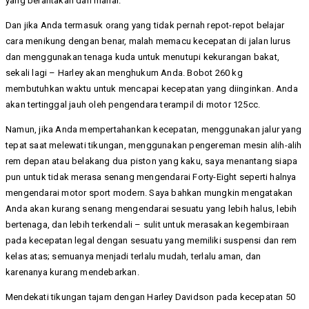
yang berantakan dan mahal.
Dan jika Anda termasuk orang yang tidak pernah repot-repot belajar
cara menikung dengan benar, malah memacu kecepatan di jalan lurus
dan menggunakan tenaga kuda untuk menutupi kekurangan bakat,
sekali lagi – Harley akan menghukum Anda. Bobot 260 kg
membutuhkan waktu untuk mencapai kecepatan yang diinginkan. Anda
akan tertinggal jauh oleh pengendara terampil di motor 125cc.
Namun, jika Anda mempertahankan kecepatan, menggunakan jalur yang
tepat saat melewati tikungan, menggunakan pengereman mesin alih-alih
rem depan atau belakang dua piston yang kaku, saya menantang siapa
pun untuk tidak merasa senang mengendarai Forty-Eight seperti halnya
mengendarai motor sport modern. Saya bahkan mungkin mengatakan
Anda akan kurang senang mengendarai sesuatu yang lebih halus, lebih
bertenaga, dan lebih terkendali – sulit untuk merasakan kegembiraan
pada kecepatan legal dengan sesuatu yang memiliki suspensi dan rem
kelas atas; semuanya menjadi terlalu mudah, terlalu aman, dan
karenanya kurang mendebarkan.
Mendekati tikungan tajam dengan Harley Davidson pada kecepatan 50