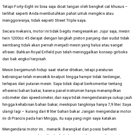
Tetapi Forty-Eight ini bisa saja dicat tangan oleh bengkel cat khusus –
terlihat seperti Anda membutuhkan pahat untuk mengikis atau
menggoresnya, tidak seperti Street Triple saya.
Secara mekanis, motor ini tidak begitu mengesankan. Jujur saja, mesin
twin 1200cc 45 derajat dengan langkah piston panjang dan sudut tidak
seimbang tidak akan pernah menjadi mesin yang halus atau sangat
efisien. Bahkan Royal Enfield pun telah meninggalkan konsep girboks
dan bak engkol terpisah.
Mesin bergemuruh hidup saat starter ditekan, tetapi peraturan
kebisingan telah mencekik knalpot hingga hampir tidak terdengar,
terlepas dari putaran mesin. Saya tidak dapat berkomentar tentang
efisiensi bahan bakar, karena panel instrumen hanya menampilkan
odometer dan speedometer, dan saya tidak mengendarainya cukup jauh
hingga kehabisan bahan bakar, meskipun tangkinya hanya 7,9 liter. Saya
ulangi lagi – kurang dari 8 liter bahan bakar. Jangan mengendarai motor
ini di Prancis pada hari Minggu, itu saja yang ingin saya katakan.
Mengendarai motor ini… menarik. Berangkat dari posisi berhenti