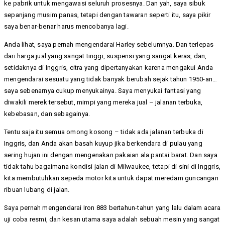
ke pabrik untuk mengawasi seluruh prosesnya. Dan yah, saya sibuk
sepanjang musim panas, tetapi dengan tawaran seperti itu, saya pikir
saya benar-benar harus mencobanya lagi.
Anda lihat, saya pernah mengendarai Harley sebelumnya. Dan terlepas
dari harga jual yang sangat tinggi, suspensi yang sangat keras, dan,
setidaknya di Inggris, citra yang dipertanyakan karena mengakui Anda
mengendarai sesuatu yang tidak banyak berubah sejak tahun 1950-an…
saya sebenarnya cukup menyukainya. Saya menyukai fantasi yang
diwakili merek tersebut, mimpi yang mereka jual – jalanan terbuka,
kebebasan, dan sebagainya.
Tentu saja itu semua omong kosong – tidak ada jalanan terbuka di
Inggris, dan Anda akan basah kuyup jika berkendara di pulau yang
sering hujan ini dengan mengenakan pakaian ala pantai barat. Dan saya
tidak tahu bagaimana kondisi jalan di Milwaukee, tetapi di sini di Inggris,
kita membutuhkan sepeda motor kita untuk dapat meredam guncangan
ribuan lubang di jalan.
Saya pernah mengendarai Iron 883 bertahun-tahun yang lalu dalam acara
uji coba resmi, dan kesan utama saya adalah sebuah mesin yang sangat