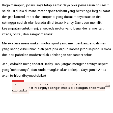
Bagaimanapun, posisi saya tetap sama: Saya pikir pemasaran cruiser itu
salah. Di dunia di mana motor sport terbaru yang bertenaga begitu sarat
dengan kontrol traksi dan suspensi yang dapat menyesuaikan diri
sehingga seolah-olah berada di rel tetap, Harley-Davidson memiliki
kesempatan untuk menjual sepeda motor yang benar-benar mentah,
intens, brutal, dan sangat menarik.
Mereka bisa menawarkan motor sport yang memberikan pengalaman
yang sering dikeluhkan oleh para pria di pub karena produk-produk roda
dua dari pabrikan modern telah kehilangan sensasi tersebut.
Jadi, cobalah mengendarai Harley. Tapi jangan mengendarainya seperti
yang “seharusnya”, dan Anda mungkin akan terkejut. Saya jamin Anda
akan terhibur.(Boymeetsbike)
Tags
Saya rasa Harley-Davidson mungkin salah dalam pemasaran motor
ini Tentu motor ini bergaya sangat modis di kalangan anak muda
yang suka