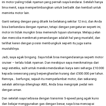
ini motor paling tidak nyaman yang pernah saya kendarai. Setelah hanya
lima menit, saya mempertimbangkan untuk berbalik dan kembali untuk
meminta motor lain.
Ganti setang dengan yang ditarik ke belakang sekitar 12 inci, dan Anda
bisa berkendara dengan nyaman, tetapi dengan pengaturan seperti ini,
motor ini tidak mungkin bisa memenuhi tujuan utamanya. Melaju pelan
dan mencoba menikmati pemandangan adalah hal yang mustahil, dan
terlihat keren dengan posisi membungkuk seperti itu juga sama
mustahilnya.
Jadi, saya agak bingung. Saya tidak bisa mengendarainya seperti motor
cruiser – terlalu tidak nyaman. Dan meskipun saya menikmatinya dari
segi estetika, sulit untuk merekomendasikan karya seni seharga £10.000
kepada seseorang yang berpenghasilan kurang dari £500.000 per tahun.
Remnya… berfungsi, sejauh itu memperlambat motor, dan sekarang
setelah akhirnya dilengkapi ABS, Anda bisa menginjak pedal rem
dengan aman.
Dan setelah saya terbiasa dengan transmisi 5-speed yang agak kuno
dan belajar menggunakan gas dengan besar, saya bisa mencapai