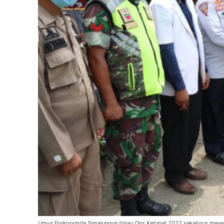
Unsur Forkopimda Simalungun tinjau Ops Ketupat 2022 sekaligus meye