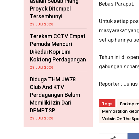
asalan Sebab Plang
Bebas Parapat.
Proyek Ditempel
Tersembunyi
Untuk setiap pos
29 JULI 2026
masyarakat yang
Terekam CCTV Empat
setiap harinya s
Pemuda Mencuri
Dikedai Kopi Lim
Tahun ini di ope
Koktong Perdagangan
gabungan sebany
29 JULI 2026
Diduga THM JW78
Reporter : Juliu
Club And KTV
Perdagangan Belum
Memiliki Izin Dari
Tags
Forkopi
DPMPTSP
Memastikan kela
29 JULI 2026
Vaksin On The Spo