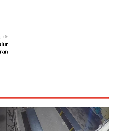
tjetër
alur
aran