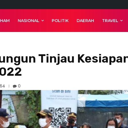
 HAM
NASIONAL
POLITIK
DAERAH
TRAVEL
ungun Tinjau Kesiapa
2022
64
0