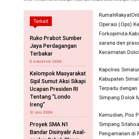
RumahRakyatOnli
Terkait
Operasi (Ops) K
Forkopimda Kabu
Ruko Prabot Sumber
sarana dan prasa
Jaya Perdagangan
Kecamatan Dolok
Terbakar
5 AGUSTUS 2026
Kapolres Simalu
Kelompok Masyarakat
Kabupaten Simal
Sipil Sumut Aksi Sikapi
Terpadu dengan 
Ucapan Presiden RI
Tentang “Londo
Simpang Dolok M
Ireng”
31 JULI 2026
Kemudian, Pos P
Proyek SMA N1
Simpang Sitahoa
Bandar Disinyalir Asal-
Pengamanan di P