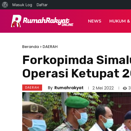
Tentang
Masuk Log
Daftar
WordPress
NEWS
HUKUM &
Beranda
DAERAH
Forkopimda Simal
Operasi Ketupat 
By
Rumahrakyat
DAERAH
3
2 Mei 2022