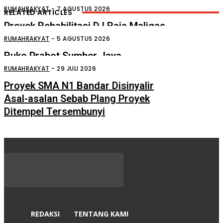
RUMAHRAKYAT
-
7 AGUSTUS 2026
RELATED ARTICLES
Proyek Rehabilitasi D.I Raja Maligas
Diduga Asal Jadi
RUMAHRAKYAT
-
5 AGUSTUS 2026
Ruko Prabot Sumber Jaya
Perdagangan Terbakar
RUMAHRAKYAT
-
29 JULI 2026
Proyek SMA N1 Bandar Disinyalir
Asal-asalan Sebab Plang Proyek
Ditempel Tersembunyi
REDAKSI
TENTANG KAMI