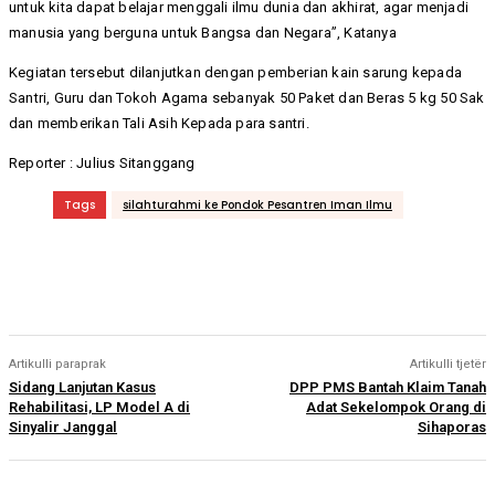
untuk kita dapat belajar menggali ilmu dunia dan akhirat, agar menjadi
manusia yang berguna untuk Bangsa dan Negara”, Katanya
Kegiatan tersebut dilanjutkan dengan pemberian kain sarung kepada
Santri, Guru dan Tokoh Agama sebanyak 50 Paket dan Beras 5 kg 50 Sak
dan memberikan Tali Asih Kepada para santri.
Reporter : Julius Sitanggang
Tags
silahturahmi ke Pondok Pesantren Iman Ilmu
Artikulli paraprak
Artikulli tjetër
Sidang Lanjutan Kasus
DPP PMS Bantah Klaim Tanah
Rehabilitasi, LP Model A di
Adat Sekelompok Orang di
Sinyalir Janggal
Sihaporas