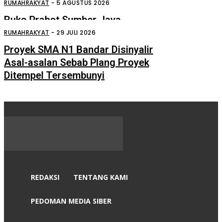
Diduga Asal Jadi
RUMAHRAKYAT
-
5 AGUSTUS 2026
Ruko Prabot Sumber Jaya
Perdagangan Terbakar
RUMAHRAKYAT
-
29 JULI 2026
Proyek SMA N1 Bandar Disinyalir
Asal-asalan Sebab Plang Proyek
Ditempel Tersembunyi
REDAKSI
TENTANG KAMI
PEDOMAN MEDIA SIBER