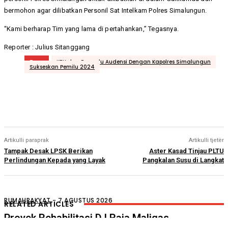
bermohon agar dilibatkan Personil Sat Intelkam Polres Simalungun.
“Kami berharap Tim yang lama di pertahankan,” Tegasnya.
Reporter : Julius Sitanggang
Tags
KPU dan Bawaslu Audensi Dengan Kapolres Simalungun
Sukseskan Pemilu 2024
Artikulli paraprak
Artikulli tjetër
Tampak Desak LPSK Berikan
Aster Kasad Tinjau PLTU
Perlindungan Kepada yang Layak
Pangkalan Susu di Langkat
RUMAHRAKYAT
-
7 AGUSTUS 2026
RELATED ARTICLES
Proyek Rehabilitasi D.I Raja Maligas