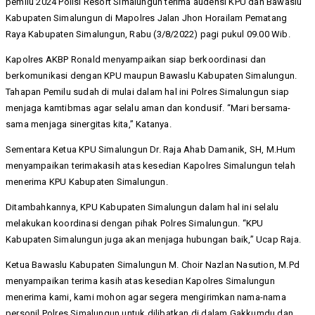
pemilu 2024 Polisi Resort Simalungun terima audensi KPU dan Bawaslu
Kabupaten Simalungun di Mapolres Jalan Jhon Horailam Pematang
Raya Kabupaten Simalungun, Rabu (3/8/2022) pagi pukul 09.00 Wib.
Kapolres AKBP Ronald menyampaikan siap berkoordinasi dan
berkomunikasi dengan KPU maupun Bawaslu Kabupaten Simalungun.
Tahapan Pemilu sudah di mulai dalam hal ini Polres Simalungun siap
menjaga kamtibmas agar selalu aman dan kondusif. “Mari bersama-
sama menjaga sinergitas kita,” Katanya.
Sementara Ketua KPU Simalungun Dr. Raja Ahab Damanik, SH, M.Hum
menyampaikan terimakasih atas kesedian Kapolres Simalungun telah
menerima KPU Kabupaten Simalungun.
Ditambahkannya, KPU Kabupaten Simalungun dalam hal ini selalu
melakukan koordinasi dengan pihak Polres Simalungun. “KPU
Kabupaten Simalungun juga akan menjaga hubungan baik,” Ucap Raja.
Ketua Bawaslu Kabupaten Simalungun M. Choir Nazlan Nasution, M.Pd
menyampaikan terima kasih atas kesedian Kapolres Simalungun
menerima kami, kami mohon agar segera mengirimkan nama-nama
personil Polres Simalungun untuk dilibatkan di dalam Gakkumdu dan