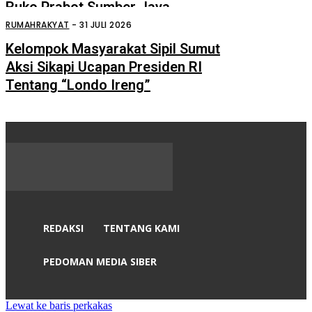
Ruko Prabot Sumber Jaya
Perdagangan Terbakar
RUMAHRAKYAT
-
31 JULI 2026
Kelompok Masyarakat Sipil Sumut
Aksi Sikapi Ucapan Presiden RI
Tentang “Londo Ireng”
REDAKSI
TENTANG KAMI
PEDOMAN MEDIA SIBER
Lewat ke baris perkakas