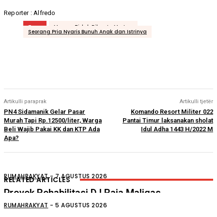
Reporter : Alfredo
Tags
Merasa Tidak Dibantu Mertua
Seorang Pria Nyaris Bunuh Anak dan Istrinya
Artikulli paraprak
Artikulli tjetër
PN4 Sidamanik Gelar Pasar
Komando Resort Militer 022
Murah Tapi Rp.12500/liter, Warga
Pantai Timur laksanakan sholat
Beli Wajib Pakai KK dan KTP Ada
Idul Adha 1443 H/2022 M
Apa?
RUMAHRAKYAT
-
7 AGUSTUS 2026
RELATED ARTICLES
Proyek Rehabilitasi D.I Raja Maligas
Diduga Asal Jadi
RUMAHRAKYAT
-
5 AGUSTUS 2026