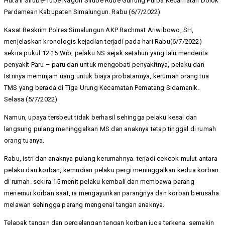
Huta II Sirube- rube Nagori Sirube Rube Gunung Purba Kecamatan Dolok
Pardamean Kabupaten Simalungun. Rabu (6/7/2022)
Kasat Reskrim Polres Simalungun AKP Rachmat Ariwibowo, SH,
menjelaskan kronologis kejadian terjadi pada hari Rabu(6/7/2022)
sekira pukul 12.15 Wib, pelaku NS sejak setahun yang lalu menderita
penyakit Paru – paru dan untuk mengobati penyakitnya, pelaku dan
Istrinya meminjam uang untuk biaya probatannya, kerumah orang tua
TMS yang berada di Tiga Urung Kecamatan Pematang Sidamanik.
Selasa (5/7/2022)
Namun, upaya tersbeut tidak berhasil sehingga pelaku kesal dan
langsung pulang meninggalkan MS dan anaknya tetap tinggal di rumah
orang tuanya.
Rabu, istri dan anaknya pulang kerumahnya. terjadi cekcok mulut antara
pelaku dan korban, kemudian pelaku pergi meninggalkan kedua korban
di rumah. sekira 15 menit pelaku kembali dan membawa parang
menemui korban saat, ia mengayunkan parangnya dan korban berusaha
melawan sehingga parang mengenai tangan anaknya.
Telapak tangan dan pergelangan tangan korban juga terkena, semakin