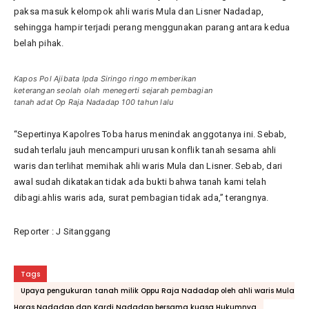
paksa masuk kelompok ahli waris Mula dan Lisner Nadadap,
sehingga hampir terjadi perang menggunakan parang antara kedua
belah pihak.
Kapos Pol Ajibata Ipda Siringo ringo memberikan
keterangan seolah olah menegerti sejarah pembagian
tanah adat Op Raja Nadadap 100 tahun lalu
“Sepertinya Kapolres Toba harus menindak anggotanya ini. Sebab,
sudah terlalu jauh mencampuri urusan konflik tanah sesama ahli
waris dan terlihat memihak ahli waris Mula dan Lisner. Sebab, dari
awal sudah dikatakan tidak ada bukti bahwa tanah kami telah
dibagi.ahlis waris ada, surat pembagian tidak ada,” terangnya.
Reporter : J Sitanggang
Tags
Upaya pengukuran tanah milik Oppu Raja Nadadap oleh ahli waris Mula
Horas Nadadap dan Kardi Nadadap bersama kuasa Hukumnya