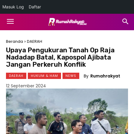
Masuk Log
Daftar
Beranda
DAERAH
Upaya Pengukuran Tanah Op Raja
Nadadap Batal, Kapospol Ajibata
Jangan Perkeruh Konflik
By
Rumahrakyat
DAERAH
HUKUM & HAM
NEWS
12 September 2024