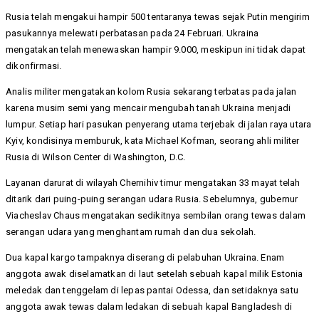
Rusia telah mengakui hampir 500 tentaranya tewas sejak Putin mengirim
pasukannya melewati perbatasan pada 24 Februari. Ukraina
mengatakan telah menewaskan hampir 9.000, meskipun ini tidak dapat
dikonfirmasi.
Analis militer mengatakan kolom Rusia sekarang terbatas pada jalan
karena musim semi yang mencair mengubah tanah Ukraina menjadi
lumpur. Setiap hari pasukan penyerang utama terjebak di jalan raya utara
Kyiv, kondisinya memburuk, kata Michael Kofman, seorang ahli militer
Rusia di Wilson Center di Washington, D.C.
Layanan darurat di wilayah Chernihiv timur mengatakan 33 mayat telah
ditarik dari puing-puing serangan udara Rusia. Sebelumnya, gubernur
Viacheslav Chaus mengatakan sedikitnya sembilan orang tewas dalam
serangan udara yang menghantam rumah dan dua sekolah.
Dua kapal kargo tampaknya diserang di pelabuhan Ukraina. Enam
anggota awak diselamatkan di laut setelah sebuah kapal milik Estonia
meledak dan tenggelam di lepas pantai Odessa, dan setidaknya satu
anggota awak tewas dalam ledakan di sebuah kapal Bangladesh di