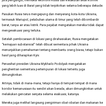
juta pengungsi, memukul ekonomi Rusia dan ketakutan akan konflik
yang lebih luas di Barat yang tidak terpikirkan selama beberapa dekade.
Pasukan Rusia terus mengepung dan menyerang kota-kota Ukraina,
termasuk Mariupol, pelabuhan utama di timur yang telah dibombardir
berat, tanpa air atau listrik. Para pejabat mengatakan mereka tidak dapat
mengevakuasi yang terluka.
Setelah pembicaraan di lokasi yang dirahasiakan, Rusia mengatakan
“kemajuan substansial” telah dibuat sementara pihak Ukraina
menunjukkan pemahaman tentang membantu orang biasa, tetapi bukan
hasil yang diharapkan Kyiv.
Penasihat presiden Ukraina Mykhailo Podolyak mengatakan
penghentian sementara pertempuran di lokasi tertentu juga
dimungkinkan.
Artinya, tidak di mana-mana, tetapi hanya di tempat-tempat di mana
koridor kemanusiaan itu sendiri akan berada, akan dimungkinkan untuk
melakukan gencatan senjata selama evakuasi, katanya.
Mereka juga melihat langsung pengiriman obat-obatan dan makanan ke