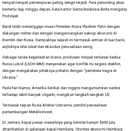
tempat-tempat pertempuran paling sengit terjadi. Para perunding akan
bertemu lagi minggu depan, kata kantor berita Belarusia Belta mengutip
Podolyak.
Barat telah menanggapi invasi Presiden Rusia Vladimir Putin dengan
dukungan militer dan dengan mengencangkan sekrup ekonomi di
Kremlin dan Rusia. Dampaknya sejauh ini termasuk antrian di luar bank,
anjloknya nilai rubel dan eksodus perusahaan asing.
Sebagai tanda kegelisahan bisnis, produsen minyak terbesar kedua
Rusia Lukoil (LKOH.MM) menyerukan agar konflik itu segera diakhiri,
dengan mengatakan pihaknya prihatin dengan “peristiwa tragis di
Ukraina.”
Pada hari Kamis, Amerika Serikat dan Inggris mengumumkan sanksi
terhadap lebih banyak oligarki, mengikuti langkah-langkah UE.
Termasuk taipan Rusia Alisher Usmanov, pendiri perusahaan
pertambangan Metalloinvest.
Di Jerman, kapal pesiar mewahnya yang bernilai hampir $600 juta
ditambatkan di galangan kapal Hamburg. Otoritas ekonomi Hamburg