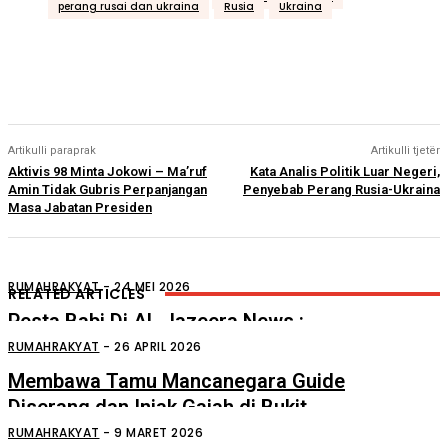
perang rusai dan ukraina
Rusia
Ukraina
Artikulli paraprak
Artikulli tjetër
Aktivis 98 Minta Jokowi – Ma’ruf
Kata Analis Politik Luar Negeri,
Amin Tidak Gubris Perpanjangan
Penyebab Perang Rusia-Ukraina
Masa Jabatan Presiden
RUMAHRAKYAT
-
24 MEI 2026
RELATED ARTICLES
Pesta Babi Di AL Jazeera News :
Pesta Babi Go International
RUMAHRAKYAT
-
26 APRIL 2026
Membawa Tamu Mancanegara Guide
Diserang dan Injak Gajah di Bukit
Lawang
RUMAHRAKYAT
-
9 MARET 2026