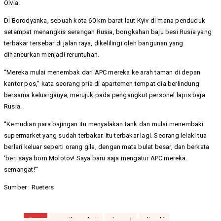
Olvia.
Di Borodyanka, sebuah kota 60 km barat laut Kyiv di mana penduduk
setempat menangkis serangan Rusia, bongkahan baju besi Rusia yang
terbakar tersebar di jalan raya, dikelilingi oleh bangunan yang
dihancurkan menjadi reruntuhan.
“Mereka mulai menembak dari APC mereka ke arah taman di depan
kantor pos,” kata seorang pria di apartemen tempat dia berlindung
bersama keluarganya, merujuk pada pengangkut personel lapis baja
Rusia.
“Kemudian para bajingan itu menyalakan tank dan mulai menembaki
supermarket yang sudah terbakar. Itu terbakar lagi. Seorang lelaki tua
berlari keluar seperti orang gila, dengan mata bulat besar, dan berkata
‘beri saya bom Molotov! Saya baru saja mengatur APC mereka.
semangat!'”
Sumber : Rueters
Tags
amerika serikat
ekonomi
oligarki