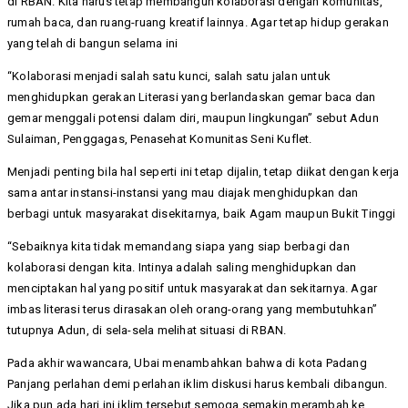
di RBAN. Kita harus tetap membangun kolaborasi dengan komunitas,
rumah baca, dan ruang-ruang kreatif lainnya. Agar tetap hidup gerakan
yang telah di bangun selama ini
“Kolaborasi menjadi salah satu kunci, salah satu jalan untuk
menghidupkan gerakan Literasi yang berlandaskan gemar baca dan
gemar menggali potensi dalam diri, maupun lingkungan” sebut Adun
Sulaiman, Penggagas, Penasehat Komunitas Seni Kuflet.
Menjadi penting bila hal seperti ini tetap dijalin, tetap diikat dengan kerja
sama antar instansi-instansi yang mau diajak menghidupkan dan
berbagi untuk masyarakat disekitarnya, baik Agam maupun Bukit Tinggi
“Sebaiknya kita tidak memandang siapa yang siap berbagi dan
kolaborasi dengan kita. Intinya adalah saling menghidupkan dan
menciptakan hal yang positif untuk masyarakat dan sekitarnya. Agar
imbas literasi terus dirasakan oleh orang-orang yang membutuhkan”
tutupnya Adun, di sela-sela melihat situasi di RBAN.
Pada akhir wawancara, Ubai menambahkan bahwa di kota Padang
Panjang perlahan demi perlahan iklim diskusi harus kembali dibangun.
Jika pun ada hari ini iklim tersebut semoga semakin merambah ke