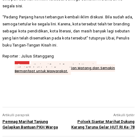
segala sisi.
“Padang Panjang harus terbangun kembali iklim diskusi. Bila sudah ada,
semoga tertular ke segala lini. Karena, kota tersebut telah ter branding
sebagai kota pendidikan, kota literasi, dan masih banyak lagi sebutan
yang lain telah disematkan pada kota tersebut” tutupnya Ubai, Penulis
buku Tangan-Tangan Kisah ini.
Reporter : Julius Sitanggang
Tags
Kunjungi Rumah Baca Anak Nagari
Ubai Dillah Al Anshori: Program Kian Matang dan Semakin
Bermanfaat untuk Masyarakat.
Artikulli paraprak
Artikulli tjetër
Pemnag Marihat Tanjung
Polsek Siantar Marihat Dukung
Gelapkan Bantuan PKH Warga
Karang Taruna Gelar HUT RI Ke-78