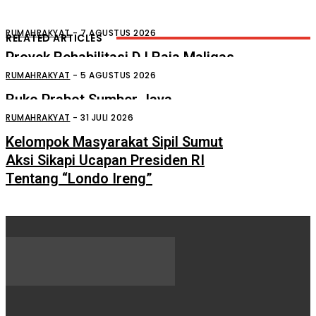
RUMAHRAKYAT
-
7 AGUSTUS 2026
RELATED ARTICLES
Proyek Rehabilitasi D.I Raja Maligas
Diduga Asal Jadi
RUMAHRAKYAT
-
5 AGUSTUS 2026
Ruko Prabot Sumber Jaya
Perdagangan Terbakar
RUMAHRAKYAT
-
31 JULI 2026
Kelompok Masyarakat Sipil Sumut
Aksi Sikapi Ucapan Presiden RI
Tentang “Londo Ireng”