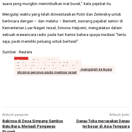
suara yang mungkin menimbulkan niat buruk,” kata pejabat itu.
Mengutip waktu yang telah diinvestasikan Putin dan Zelenskiy untuk
berbicara dengan – dan melalui – Bennett, seorang pejabat senior di
Kementerian Luar Negeri Israel, Simona Halperin, mengatakan dalam
sebuah wawancara radio pada hari Kamis bahwa upaya mediasi “tentu
saja, pasti memiliki peluang untuk berhasil”.
Sumber : Reuters
Tags
Diplomasi krisis
Perdana Menteri Israel Naftali Bennett
Presiden Ukraina Volodymyr Zelenskiy
Ukraina bantah Bennett menyarankan mengalah ke Rusia
Ukraina percaya pada mediasi Israel
Artikulli paraprak
Artikulli tjetër
Babinsa di Desa Simpang Gambus
Danau Toba merupakan Danau
Batu Bara, Menjadi Pengawas
terbesar di Asia Tenggara
Proyek