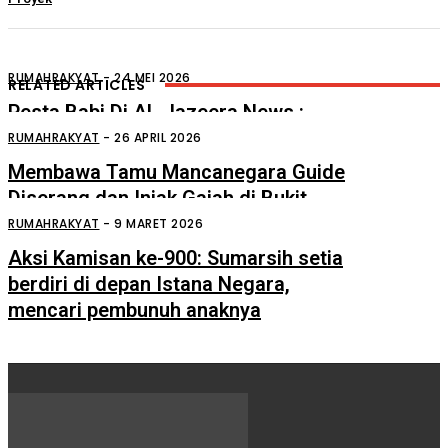
RUMAHRAKYAT
-
24 MEI 2026
RELATED ARTICLES
Pesta Babi Di AL Jazeera News :
Pesta Babi Go International
RUMAHRAKYAT
-
26 APRIL 2026
Membawa Tamu Mancanegara Guide
Diserang dan Injak Gajah di Bukit
Lawang
RUMAHRAKYAT
-
9 MARET 2026
Aksi Kamisan ke-900: Sumarsih setia
berdiri di depan Istana Negara,
mencari pembunuh anaknya