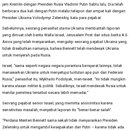
jam Kremlin dengan Presiden Rusia Vladimir Putin Sabtu lalu. Dia telah
berbicara dua kali dengan Putin melalui telepon dan empat kali dengan
Presiden Ukraina Volodymyr Zelenskiy, kata para pejabat.
Sebelumnya, seorang penasihat utama Ukraina membantah laporan
yang dimuat oleh berita Walla Israel, Jerusalem Post dan situs berita A.S.
Axios yang telah menyarankan, mengutip seorang pejabat Ukraina yang
tidak disebutkan namanya, bahwa Bennett telah mendesak Ukraina
untuk menyerah pada Rusia.
Israel, “sama seperti negara-negara perantara bersyarat lainnya, tidak
menawarkan Ukraina untuk menyetujui tuntutan apa pun dari Federasi
Rusia,” penasihat itu, Mykhailo Podolyak, men-tweet. “Ini tidak mungkin
karena alasan militer & politik. Sebaliknya, Israel mendesak Rusia untuk
menilai peristiwa tersebut secara lebih memadai.”
Seorang pejabat senior Israel, yang meminta anonimitas karena
sensitivitas masalah, menyebut laporan itu “benar-benar salah”.
“Perdana Menteri Bennett sama sekali tidak menyarankan Presiden
Zelenskiy untuk mengambil kesepakatan dari Putin – karena tidak ada